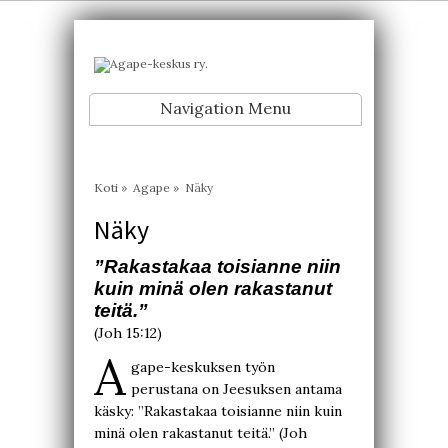
Navigation Menu
Koti
»
Agape
»
Näky
Näky
”Rakastakaa toisianne niin
kuin minä olen rakastanut
teitä.”
(Joh 15:12)
A
gape-keskuksen työn
perustana on Jeesuksen antama
käsky: ”Rakastakaa toisianne niin kuin
minä olen rakastanut teitä.” (Joh