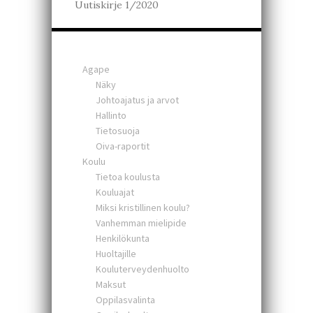
Uutiskirje 1/2020
Agape
Näky
Johtoajatus ja arvot
Hallinto
Tietosuoja
Oiva-raportit
Koulu
Tietoa koulusta
Kouluajat
Miksi kristillinen koulu?
Vanhemman mielipide
Henkilökunta
Huoltajille
Kouluterveydenhuolto
Maksut
Oppilasvalinta