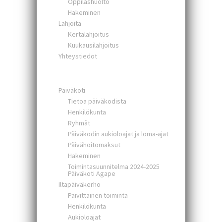
Oppilashuolto
Hakeminen
Lahjoita
Kertalahjoitus
Kuukausilahjoitus
Yhteystiedot
Päiväkoti
Tietoa päiväkodista
Henkilökunta
Ryhmät
Päiväkodin aukioloajat ja loma-ajat
Päivähoitomaksut
Hakeminen
Toimintasuunnitelma 2024-2025
Päiväkoti Agape
Iltapäiväkerho
Päivittäinen toiminta
Henkilökunta
Aukioloajat