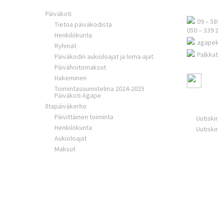
Päiväkoti
09 – 58
Tietoa päiväkodista
050 – 339 
Henkilökunta
agape
Ryhmät
Palkkat
Päiväkodin aukioloajat ja loma-ajat
Päivähoitomaksut
Hakeminen
Toimintasuunnitelma 2024-2025
Päiväkoti Agape
Ajankoht
Iltapäiväkerho
Päivittäinen toiminta
Uutiski
Henkilökunta
Uutiski
Aukioloajat
Maksut