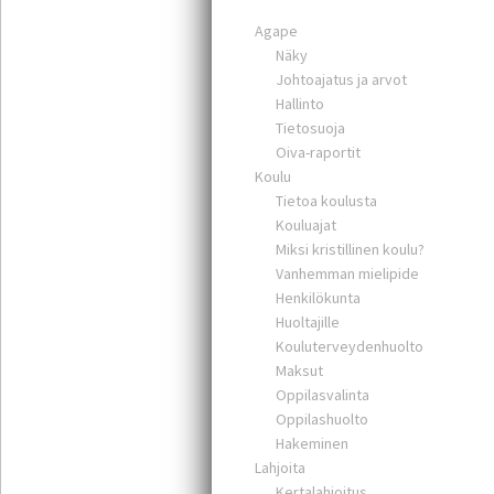
Agape
Näky
Johtoajatus ja arvot
Hallinto
Tietosuoja
Oiva-raportit
Koulu
Tietoa koulusta
Kouluajat
Miksi kristillinen koulu?
Vanhemman mielipide
Henkilökunta
Huoltajille
Kouluterveydenhuolto
Maksut
Oppilasvalinta
Oppilashuolto
Hakeminen
Lahjoita
Kertalahjoitus