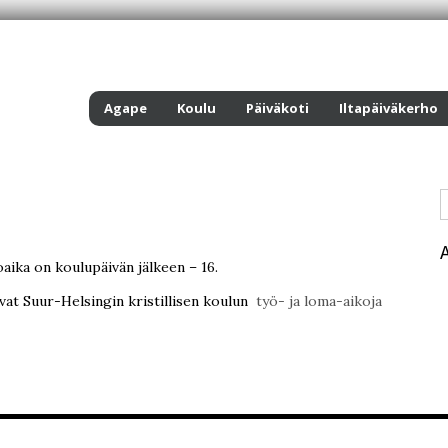
Agape
Koulu
Päiväkoti
Iltapäiväkerho
oaika on koulupäivän jälkeen – 16.
at Suur-Helsingin kristillisen koulun
työ- ja loma-aikoja
Agape-ke