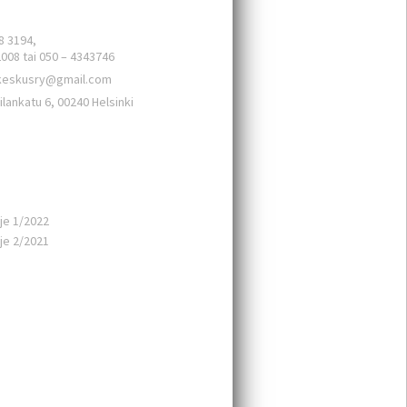
8 3194,
2008 tai 050 – 4343746
keskusry@gmail.com
ilankatu 6, 00240 Helsinki
aista
rje 1/2022
rje 2/2021