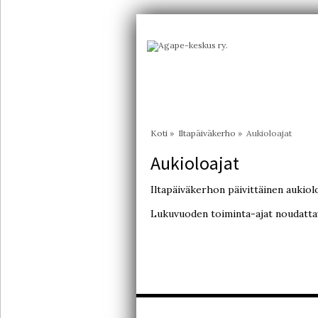
Koti
»
Iltapäiväkerho
»
Aukioloajat
Aukioloajat
Iltapäiväkerhon päivittäinen aukiol
Lukuvuoden toiminta-ajat noudattav