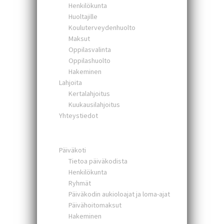
Henkilökunta
Huoltajille
Kouluterveydenhuolto
Maksut
Oppilasvalinta
Oppilashuolto
Hakeminen
Lahjoita
Kertalahjoitus
Kuukausilahjoitus
Yhteystiedot
Päiväkoti
Tietoa päiväkodista
Henkilökunta
Ryhmät
Päiväkodin aukioloajat ja loma-ajat
Päivähoitomaksut
Hakeminen