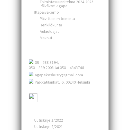
Toimintasuunnitelma 2024-2025
Päiväkoti Agape
Iltapäiväkerho
Päivittäinen toiminta
Henkilökunta
Aukioloajat
Maksut
Agape-keskus ry.
09 – 588 3194,
050 – 339 2008 tai 050 – 4343746
agapekeskusry@gmail.com
Palkkatilankatu 6, 00240 Helsinki
Ajankohtaista
Uutiskirje 1/2022
Uutiskirje 2/2021