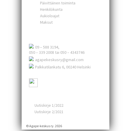
Päivittäinen toiminta
Henkilökunta
Aukioloajat
Maksut
Agape-keskus ry.
09 – 588 3194,
050 – 339 2008 tai 050 – 4343746
agapekeskusry@gmail.com
Palkkatilankatu 6, 00240 Helsinki
Ajankohtaista
Uutiskirje 1/2022
Uutiskirje 2/2021
© Agape-keskus ry. 2026