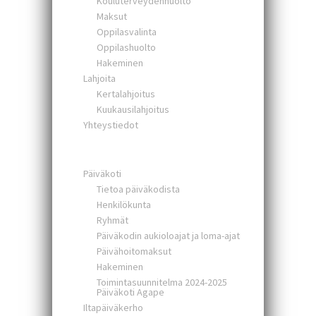
Kouluterveydenhuolto
Maksut
Oppilasvalinta
Oppilashuolto
Hakeminen
Lahjoita
Kertalahjoitus
Kuukausilahjoitus
Yhteystiedot
Päiväkoti
Tietoa päiväkodista
Henkilökunta
Ryhmät
Päiväkodin aukioloajat ja loma-ajat
Päivähoitomaksut
Hakeminen
Toimintasuunnitelma 2024-2025
Päiväkoti Agape
Iltapäiväkerho