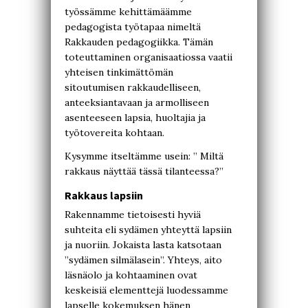
työssämme kehittämäämme
pedagogista työtapaa nimeltä
Rakkauden pedagogiikka. Tämän
toteuttaminen organisaatiossa vaatii
yhteisen tinkimättömän
sitoutumisen rakkaudelliseen,
anteeksiantavaan ja armolliseen
asenteeseen lapsia, huoltajia ja
työtovereita kohtaan.
Kysymme itseltämme usein: ” Miltä
rakkaus näyttää tässä tilanteessa?”
Rakkaus lapsiin
Rakennamme tietoisesti hyviä
suhteita eli sydämen yhteyttä lapsiin
ja nuoriin. Jokaista lasta katsotaan
”sydämen silmälasein”. Yhteys, aito
läsnäolo ja kohtaaminen ovat
keskeisiä elementtejä luodessamme
lapselle kokemuksen hänen