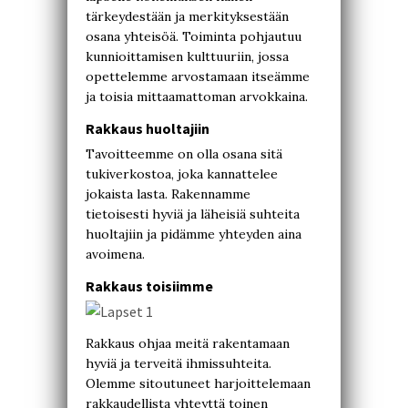
tärkeydestään ja merkityksestään
osana yhteisöä. Toiminta pohjautuu
kunnioittamisen kulttuuriin, jossa
opettelemme arvostamaan itseämme
ja toisia mittaamattoman arvokkaina.
Rakkaus huoltajiin
Tavoitteemme on olla osana sitä
tukiverkostoa, joka kannattelee
jokaista lasta. Rakennamme
tietoisesti hyviä ja läheisiä suhteita
huoltajiin ja pidämme yhteyden aina
avoimena.
Rakkaus toisiimme
Rakkaus ohjaa meitä rakentamaan
hyviä ja terveitä ihmissuhteita.
Olemme sitoutuneet harjoittelemaan
rakkaudellista yhteyttä toinen