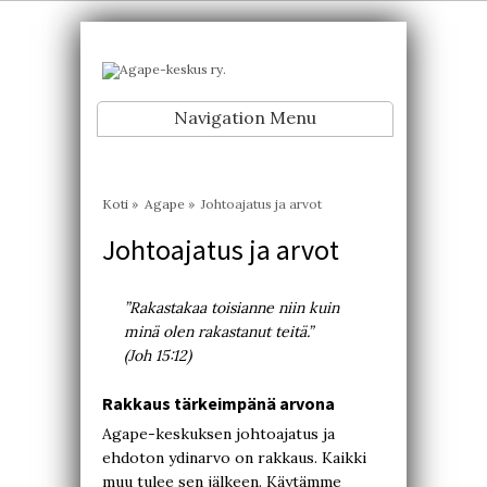
Navigation Menu
Koti
»
Agape
»
Johtoajatus ja arvot
Johtoajatus ja arvot
”Rakastakaa toisianne niin kuin
minä olen rakastanut teitä.”
(Joh 15:12)
Rakkaus tärkeimpänä arvona
Agape-keskuksen johtoajatus ja
ehdoton ydinarvo on rakkaus. Kaikki
muu tulee sen jälkeen. Käytämme