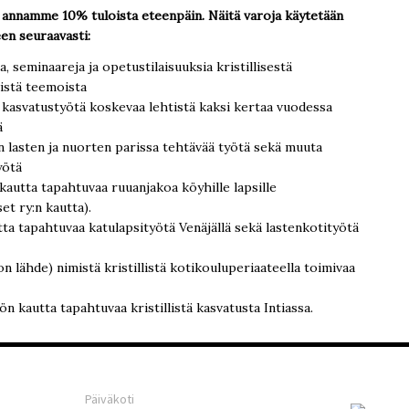
annamme 10% tuloista eteenpäin. Näitä varoja käytetään
een seuraavasti:
a, seminaareja ja opetustilaisuuksia kristillisestä
sistä teemoista
tä kasvatustyötä koskevaa lehtistä kaksi kertaa vuodessa
ä
n lasten ja nuorten parissa tehtävää työtä sekä muuta
yötä
 kautta tapahtuvaa ruuanjakoa köyhille lapsille
et ry:n kautta).
ta tapahtuvaa katulapsityötä Venäjällä sekä lastenkotityötä
 lähde) nimistä kristillistä kotikouluperiaateella toimivaa
n kautta tapahtuvaa kristillistä kasvatusta Intiassa.
Agape-ke
Päiväkoti