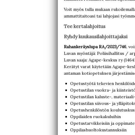
Voit myös tulla mukaan rukoilemalla
ammattitaitoasi tai lahjojasi työmm
Tee kertalahjoitus
Ryhdy kuukausilahjoittajaksi
Rahankeräyslupa RA/2023/746
,
voi
Luvan myöntäjä: Poliisihallitus / ar
Luvan saaja: Agape-keskus ry (1464
Kerätyt varat käytetään Agape-kesku
antaman kotiopetuksen järjestämis
Opetustyötä tekevien henkilöid
Opetustilan vuokra- ja kiinteist
Opetustilan kaluste-, materiaali-
Opetustilan siivous- ja ylläpitok
Opetushenkilöstön koulutuskus
Oppilaiden ruokakuluihin
Opetustarvikkeisiin ja oppimate
Oppilashuoltokustannuksiin