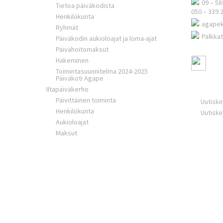
09 – 58
Tietoa päiväkodista
050 – 339 
Henkilökunta
agape
Ryhmät
Palkkat
Päiväkodin aukioloajat ja loma-ajat
Päivähoitomaksut
Hakeminen
Toimintasuunnitelma 2024-2025
Päiväkoti Agape
Ajankoht
Iltapäiväkerho
Päivittäinen toiminta
Uutiski
Henkilökunta
Uutiski
Aukioloajat
Maksut