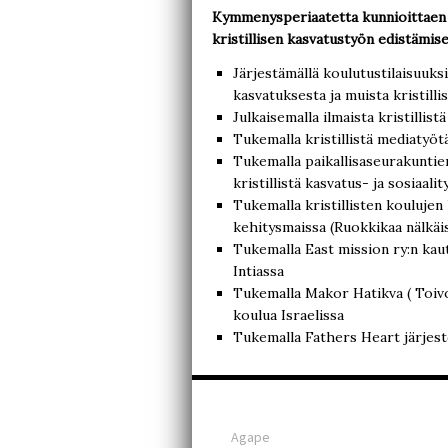
Kymmenysperiaatetta kunnioittaen 
kristillisen kasvatustyön edistämis
Järjestämällä koulutustilaisuuksi
kasvatuksesta ja muista kristilli
Julkaisemalla ilmaista kristillis
Tukemalla kristillistä mediatyöt
Tukemalla paikallisaseurakuntie
kristillistä kasvatus- ja sosiaalit
Tukemalla kristillisten koulujen
kehitysmaissa (Ruokkikaa nälkäis
Tukemalla East mission ry:n kaut
Intiassa
Tukemalla Makor Hatikva ( Toivon
koulua Israelissa
Tukemalla Fathers Heart järjestö
Agape