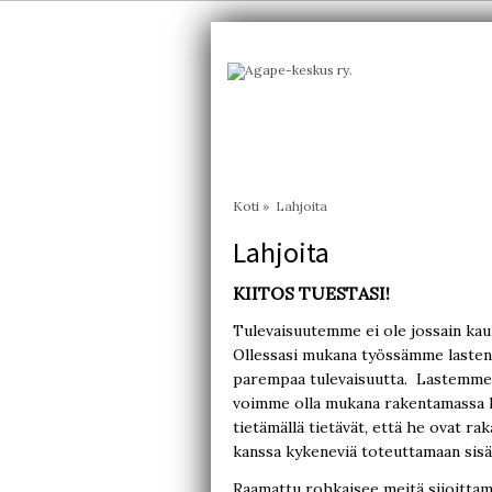
Koti
»
Lahjoita
Lahjoita
KIITOS TUESTASI!
Tulevaisuutemme ei ole jossain kau
Ollessasi mukana työssämme lasten
parempaa tulevaisuutta. Lastemme 
voimme olla mukana rakentamassa he
tietämällä tietävät, että he ovat rak
kanssa kykeneviä toteuttamaan sisäi
Raamattu rohkaisee meitä sijoittama