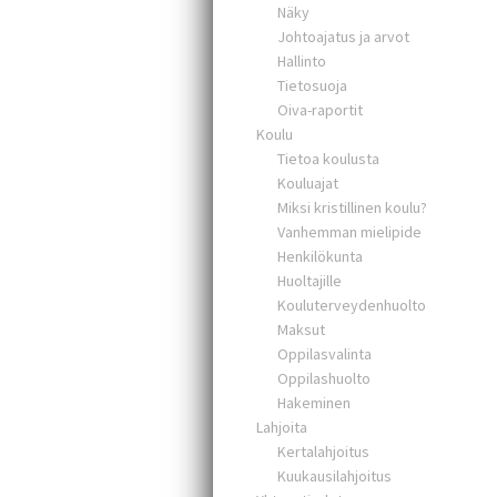
Näky
Johtoajatus ja arvot
Hallinto
Tietosuoja
Oiva-raportit
Koulu
Tietoa koulusta
Kouluajat
Miksi kristillinen koulu?
Vanhemman mielipide
Henkilökunta
Huoltajille
Kouluterveydenhuolto
Maksut
Oppilasvalinta
Oppilashuolto
Hakeminen
Lahjoita
Kertalahjoitus
Kuukausilahjoitus