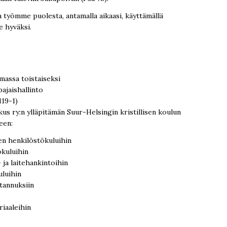
 työmme puolesta, antamalla aikaasi, käyttämällä
e hyväksi.
massa toistaiseksi
pajaishallinto
119-1)
s ry:n ylläpitämän Suur-Helsingin kristillisen koulun
een:
en henkilöstökuluihin
ökuluihin
 ja laitehankintoihin
uluihin
tannuksiin
riaaleihin