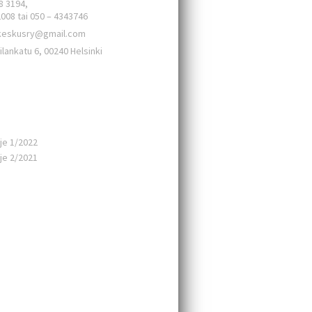
8 3194,
2008 tai 050 – 4343746
keskusry@gmail.com
ilankatu 6, 00240 Helsinki
aista
rje 1/2022
rje 2/2021