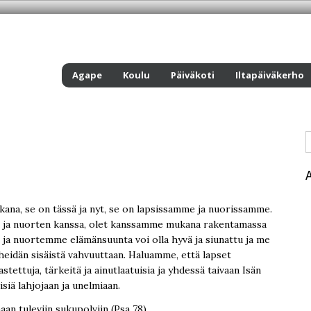
Agape
Koulu
Päiväkoti
Iltapäiväkerho
kana, se on tässä ja nyt, se on lapsissamme ja nuorissamme.
 ja nuorten kanssa, olet kanssamme mukana rakentamassa
ja nuortemme elämänsuunta voi olla hyvä ja siunattu ja me
idän sisäistä vahvuuttaan. Haluamme, että lapset
astettuja, tärkeitä ja ainutlaatuisia ja yhdessä taivaan Isän
siä lahjojaan ja unelmiaan.
an tuleviin sukupolviin (Psa 78).