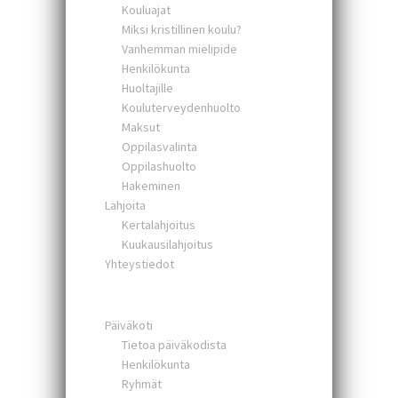
Kouluajat
Miksi kristillinen koulu?
Vanhemman mielipide
Henkilökunta
Huoltajille
Kouluterveydenhuolto
Maksut
Oppilasvalinta
Oppilashuolto
Hakeminen
Lahjoita
Kertalahjoitus
Kuukausilahjoitus
Yhteystiedot
Päiväkoti
Tietoa päiväkodista
Henkilökunta
Ryhmät