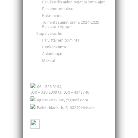
Päiväkodin aukioloajat ja loma-ajat
Päivähoitomaksut
Hakeminen
Toimintasuunnitelma 2024-2025
Päiväkoti Agape
Iltapäiväkerho
Päivittäinen toiminta
Henkilökunta
Aukioloajat
Maksut
Agape-keskus ry.
09 – 588 3194,
050 – 339 2008 tai 050 – 4343746
agapekeskusry@gmail.com
Palkkatilankatu 6, 00240 Helsinki