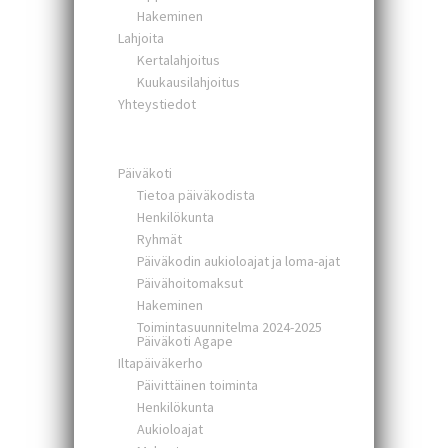
Hakeminen
Lahjoita
Kertalahjoitus
Kuukausilahjoitus
Yhteystiedot
Päiväkoti
Tietoa päiväkodista
Henkilökunta
Ryhmät
Päiväkodin aukioloajat ja loma-ajat
Päivähoitomaksut
Hakeminen
Toimintasuunnitelma 2024-2025
Päiväkoti Agape
Iltapäiväkerho
Päivittäinen toiminta
Henkilökunta
Aukioloajat