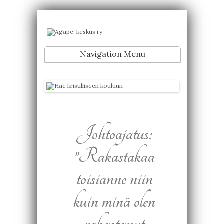
Navigation Menu
Johtoajatus:
”Rakastakaa
toisianne niin
kuin minä olen
rakastanut