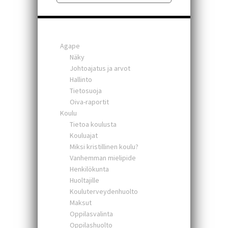
Agape
Näky
Johtoajatus ja arvot
Hallinto
Tietosuoja
Oiva-raportit
Koulu
Tietoa koulusta
Kouluajat
Miksi kristillinen koulu?
Vanhemman mielipide
Henkilökunta
Huoltajille
Kouluterveydenhuolto
Maksut
Oppilasvalinta
Oppilashuolto