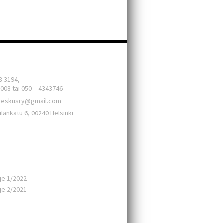
skus ry.
8 3194,
2008 tai 050 – 4343746
keskusry@gmail.com
ilankatu 6, 00240 Helsinki
aista
rje 1/2022
rje 2/2021