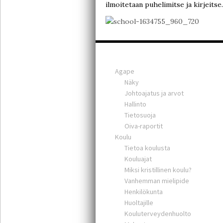
ilmoitetaan puhelimitse ja kirjeitse.
Agape
Näky
Johtoajatus ja arvot
Hallinto
Tietosuoja
Oiva-raportit
Koulu
Tietoa koulusta
Kouluajat
Miksi kristillinen koulu?
Vanhemman mielipide
Henkilökunta
Huoltajille
Kouluterveydenhuolto