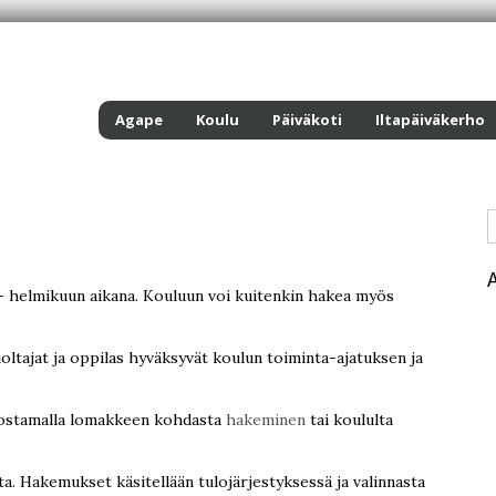
Agape
Koulu
Päiväkoti
Iltapäiväkerho
- helmikuun aikana. Kouluun voi kuitenkin hakea myös
uoltajat ja oppilas hyväksyvät koulun toiminta-ajatuksen ja
lostamalla lomakkeen kohdasta
hakeminen
tai koululta
a. Hakemukset käsitellään tulojärjestyksessä ja valinnasta