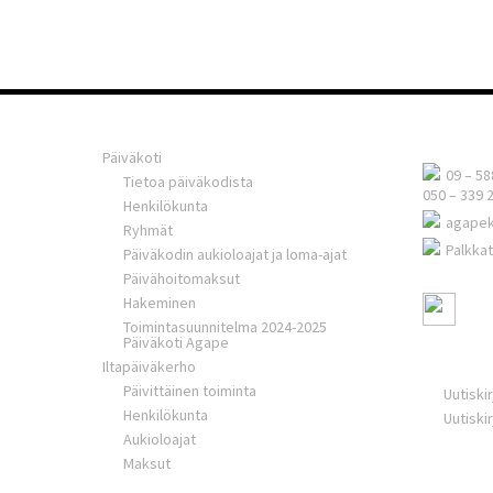
Agape-ke
Päiväkoti
09 – 58
Tietoa päiväkodista
050 – 339 
Henkilökunta
agape
Ryhmät
Palkkat
Päiväkodin aukioloajat ja loma-ajat
Päivähoitomaksut
Hakeminen
Toimintasuunnitelma 2024-2025
Päiväkoti Agape
Ajankoht
Iltapäiväkerho
Päivittäinen toiminta
Uutiski
Henkilökunta
Uutiski
Aukioloajat
Maksut