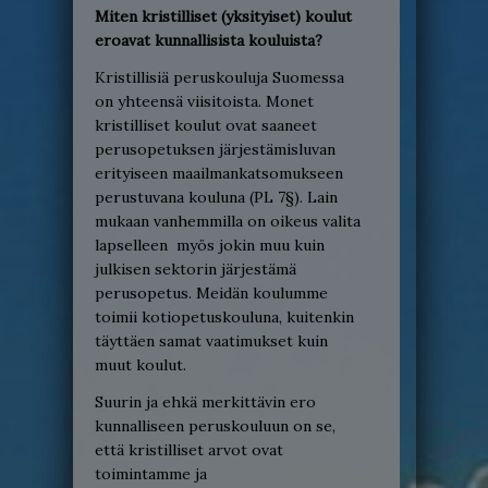
Miten kristilliset (yksityiset) koulut
eroavat kunnallisista kouluista?
Kristillisiä peruskouluja Suomessa
on yhteensä viisitoista. Monet
kristilliset koulut ovat saaneet
perusopetuksen järjestämisluvan
erityiseen maailmankatsomukseen
perustuvana kouluna (PL 7§). Lain
mukaan vanhemmilla on oikeus valita
lapselleen myös jokin muu kuin
julkisen sektorin järjestämä
perusopetus. Meidän koulumme
toimii kotiopetuskouluna, kuitenkin
täyttäen samat vaatimukset kuin
muut koulut.
Suurin ja ehkä merkittävin ero
kunnalliseen peruskouluun on se,
että kristilliset arvot ovat
toimintamme ja