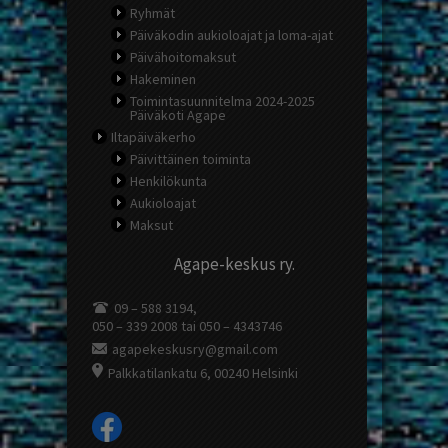
Ryhmät
Päiväkodin aukioloajat ja loma-ajat
Päivähoitomaksut
Hakeminen
Toimintasuunnitelma 2024-2025
Päiväkoti Agape
Iltapäiväkerho
Päivittäinen toiminta
Henkilökunta
Aukioloajat
Maksut
Agape-keskus ry.
09 – 588 3194,
050 – 339 2008 tai 050 – 4343746
agapekeskusry@gmail.com
Palkkatilankatu 6, 00240 Helsinki