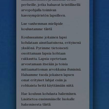
perheille, jotka haluavat kristillisellä
arvopohjalla toimivan
kasvuympäristön lapsilleen.
Lue vanhemman mielipide
koulustamme
tästä
Koulussamme jokainen lapsi
kohdataan ainutlaatuisena, erityisenä
yksilönä. Pyrimme tietoisesti
osoittamaan lapsia kohtaan
rakkautta. Lapsia opetetaan
arvostamaan itseään ja toisia
mittaamattoman arvokkaina ihmisinä.
Haluamme tuoda jokaisen lapsen
omat erityiset lahjat esiin ja
rohkaista heitä käyttämään niitä.
Hae kouluun kohdasta
hakeminen
.
Lisätietoa ensimmäiselle luokalle
hakemisesta
tästä
.