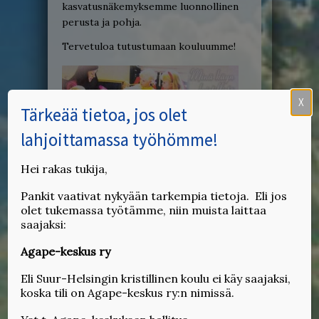
kasvatusnäkemyksemme luonnollinen
perusta ja pohja.
Tervetuloa tutustumaan kouluumme!
X
Tärkeää tietoa, jos olet
lahjoittamassa työhömme!
Hei rakas tukija,
Pankit vaativat nykyään tarkempia tietoja. Eli jos
olet tukemassa työtämme, niin muista laittaa
saajaksi:
Agape-keskus ry
Eli Suur-Helsingin kristillinen koulu ei käy saajaksi,
koska tili on Agape-keskus ry:n nimissä.