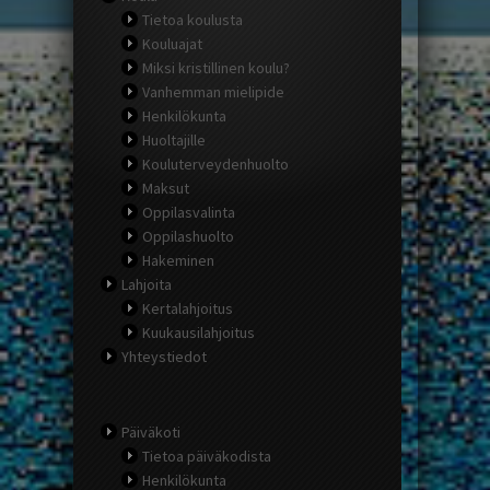
Tietoa koulusta
Kouluajat
Miksi kristillinen koulu?
Vanhemman mielipide
Henkilökunta
Huoltajille
Kouluterveydenhuolto
Maksut
Oppilasvalinta
Oppilashuolto
Hakeminen
Lahjoita
Kertalahjoitus
Kuukausilahjoitus
Yhteystiedot
Päiväkoti
Tietoa päiväkodista
Henkilökunta