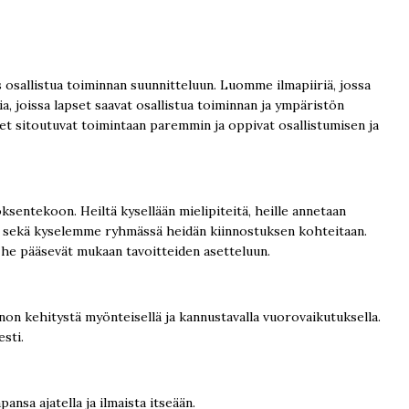
 osallistua toiminnan suunnitteluun. Luomme ilmapiiriä, jossa
a, joissa lapset saavat osallistua toiminnan ja ympäristön
set sitoutuvat toimintaan paremmin ja oppivat osallistumisen ja
entekoon. Heiltä kysellään mielipiteitä, heille annetaan
ita sekä kyselemme ryhmässä heidän kiinnostuksen kohteitaan.
oin he pääsevät mukaan tavoitteiden asetteluun.
on kehitystä myönteisellä ja kannustavalla vuorovaikutuksella.
sti.
nsa ajatella ja ilmaista itseään.