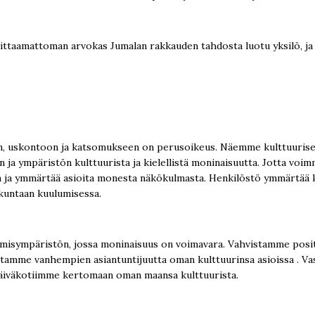
mittaamattoman arvokas Jumalan rakkauden tahdosta luotu yksilö, j
iin, uskontoon ja katsomukseen on perusoikeus. Näemme kulttuur
 ja ympäristön kulttuurista ja kielellistä moninaisuutta. Jotta voimm
maan ja ymmärtää asioita monesta näkökulmasta. Henkilöstö ymmärtää
skuntaan kuulumisessa.
ympäristön, jossa moninaisuus on voimavara. Vahvistamme positiivis
ostamme vanhempien asiantuntijuutta oman kulttuurinsa asioissa . Va
päiväkotiimme kertomaan oman maansa kulttuurista.