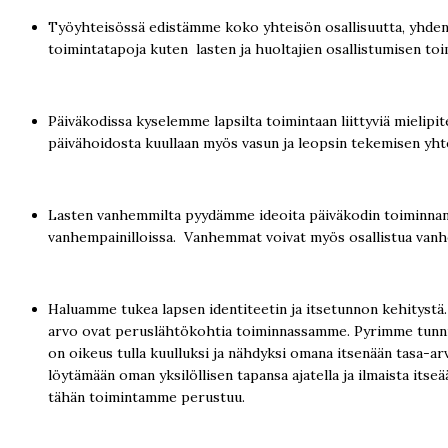
Työyhteisössä edistämme koko yhteisön osallisuutta, yhdenve
toimintatapoja kuten lasten ja huoltajien osallistumisen toi
Päiväkodissa kyselemme lapsilta toimintaan liittyviä mielipit
päivähoidosta kuullaan myös vasun ja leopsin tekemisen yht
Lasten vanhemmilta pyydämme ideoita päiväkodin toiminnan 
vanhempainilloissa. Vanhemmat voivat myös osallistua vanhe
Haluamme tukea lapsen identiteetin ja itsetunnon kehitystä
arvo ovat peruslähtökohtia toiminnassamme. Pyrimme tunnistam
on oikeus tulla kuulluksi ja nähdyksi omana itsenään tasa-a
löytämään oman yksilöllisen tapansa ajatella ja ilmaista its
tähän toimintamme perustuu.