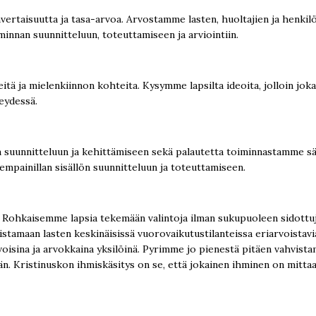
rtaisuutta ja tasa-arvoa. Arvostamme lasten, huoltajien ja henkilö
minnan suunnitteluun, toteuttamiseen ja arviointiin.
eitä ja mielenkiinnon kohteita. Kysymme lapsilta ideoita, jolloin jok
eydessä.
suunnitteluun ja kehittämiseen sekä palautetta toiminnastamme sä
mpainillan sisällön suunnitteluun ja toteuttamiseen.
. Rohkaisemme lapsia tekemään valintoja ilman sukupuoleen sidottuj
aan lasten keskinäisissä vuorovaikutustilanteissa eriarvoistavia pi
rvoisina ja arvokkaina yksilöinä. Pyrimme jo pienestä pitäen vahvis
eään. Kristinuskon ihmiskäsitys on se, että jokainen ihminen on mit