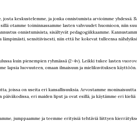
osta keskustelemme, ja jonka onnistumista arvioimme yhdessä. Saa
illä otamme toiminnassamme lasten vahvuudet huomioon, niin suun
 kannustus onnistumisista, sisältyvät pedagogiikkaamme. Kannustamm
mpimästi, sensitiivisesti, niin että he kokevat tulleensa nähdyiksi 
ussa kuin pienempien ryhmässä (2-4v). Leikki tukee lasten vuorovaik
amme lapsia luovuuteen, omaan ilmaisuun ja mielikuvituksen käyttöön
 joissa on useita eri kansallisuuksia. Arvostamme moninaisuutta r
iväkodissa, eri maiden liput ja ovat esillä, ja käytämme eri kieliä 
lamme, jumppaamme ja teemme erityisiä tehtäviä liittyen kierrätykse