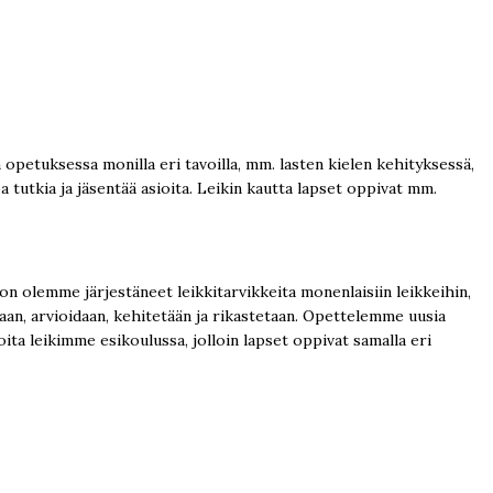
n opetuksessa monilla eri tavoilla, mm. lasten kielen kehityksessä,
 tutkia ja jäsentää asioita. Leikin kautta lapset oppivat mm.
on olemme järjestäneet leikkitarvikkeita monenlaisiin leikkeihin,
idaan, arvioidaan, kehitetään ja rikastetaan. Opettelemme uusia
ita leikimme esikoulussa, jolloin lapset oppivat samalla eri