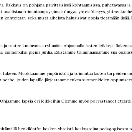
ä. Rakkaus on pohjana päivittäisissä kohtaamisissa, puhetavassa ja 
det osallistua toimintaan; syrjimättömyys, yhteisöllisyys, yhteenkuul
n kohteitaan, sekä mistä aiheista haluaisivat oppia tietämään lisää
n ja tuntee kuuluvansa ryhmään, ohjaamalla lasten leikkejä. Rakenn
 esimerkiksi pieniä juhlia. Edistämme toiminnassamme siis osallisu
 tukeen. Muokkaamme ympäristöä ja toimintaa lasten tarpeiden muk
erhe, joiden lapsille järjestämme tukea suomenkielen oppimiseen, 
. Ohjaamme lapsia eri leikkeihin Olemme myös porrastaneet eteis
pitämällä henkilöstön kesken yhteistä keskustelua pedagogisesta 