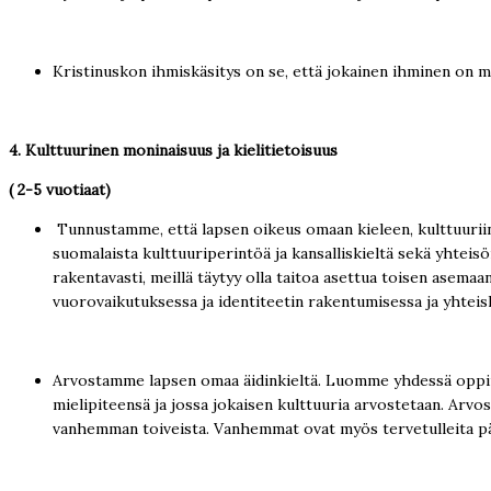
Kristinuskon ihmiskäsitys on se, että jokainen ihminen on 
4. Kulttuurinen moninaisuus ja kielitietoisuus
( 2-5 vuotiaat)
Tunnustamme, että lapsen oikeus omaan kieleen, kulttuur
suomalaista kulttuuriperintöä ja kansalliskieltä sekä yhteisön
rakentavasti, meillä täytyy olla taitoa asettua toisen ase
vuorovaikutuksessa ja identiteetin rakentumisessa ja yhtei
Arvostamme lapsen omaa äidinkieltä. Luomme yhdessä oppimis
mielipiteensä ja jossa jokaisen kulttuuria arvostetaan. Arv
vanhemman toiveista. Vanhemmat ovat myös tervetulleita 