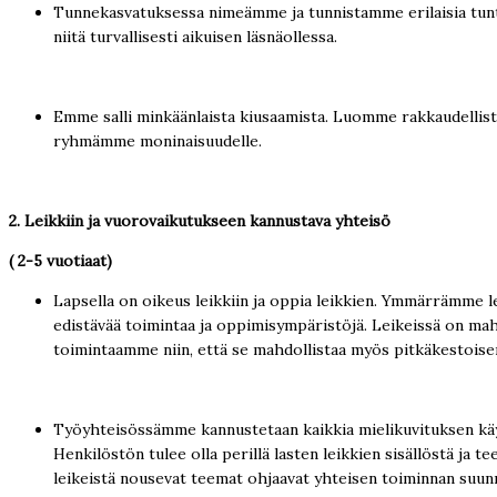
Tunnekasvatuksessa nimeämme ja tunnistamme erilaisia tunte
niitä turvallisesti aikuisen läsnäollessa.
Emme salli minkäänlaista kiusaamista. Luomme rakkaudellista
ryhmämme moninaisuudelle.
2. Leikkiin ja vuorovaikutukseen kannustava yhteisö
( 2-5 vuotiaat)
Lapsella on oikeus leikkiin ja oppia leikkien. Ymmärrämme lei
edistävää toimintaa ja oppimisympäristöjä. Leikeissä on mah
toimintaamme niin, että se mahdollistaa myös pitkäkestoisen
Työyhteisössämme kannustetaan kaikkia mielikuvituksen käyttöö
Henkilöstön tulee olla perillä lasten leikkien sisällöstä ja
leikeistä nousevat teemat ohjaavat yhteisen toiminnan suunnit