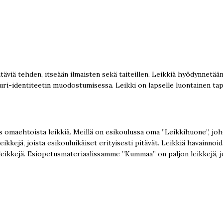
.
ehtäviä tehden, itseään ilmaisten sekä taiteillen. Leikkiä hyödynnetää
uri-identiteetin muodostumisessa. Leikki on lapselle luontainen tapa
ös omaehtoista leikkiä. Meillä on esikoulussa oma ”Leikkihuone”, joh
eikkejä, joista esikouluikäiset erityisesti pitävät. Leikkiä havainno
 leikkejä. Esiopetusmateriaalissamme ”Kummaa” on paljon leikkejä, jo