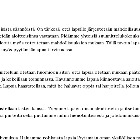
stä säännöistä. On tärkeää, että lapsille järjestetään mahdollisuus
eidän aloitteisiinsa vastataan. Pidämme yhteisiä suunnittelukokouksi
 ideoita myös toteutetaan mahdollisuuksien mukaan. Tällä tavoin lap
ja myös pyytämään apua tarvittaessa.
tteluun otetaan huomioon siten, että lapsia otetaan mukaan päätöks
n ja kokeillaan toiminnassa. Havainnoimme lapsia kiinnostavia asio
. Lapsia haastatellaan, mitä he haluavat oppia tai harjoitella, joll
stellaan lasten kanssa. Tuemme lapsen oman identiteetin ja itsetunn
a piirteitä sekä puutumme niihin hienotunteisesti ja johdonmukaise
vuuksia. Haluamme rohkaista lapsia löytämään oman yksilöllisen tapa