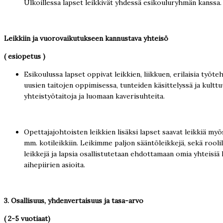
Ulkoillessa lapset leikkivät yhdessä esikouluryhmän kanssa
Leikkiin ja vuorovaikutukseen kannustava yhteisö
( esiopetus )
Esikoulussa lapset oppivat leikkien, liikkuen, erilaisia työt
uusien taitojen oppimisessa, tunteiden käsittelyssä ja kulttu
yhteistyötaitoja ja luomaan kaverisuhteita.
Opettajajohtoisten leikkien lisäksi lapset saavat leikkiä my
mm. kotileikkiin. Leikimme paljon sääntöleikkejä, sekä roolil
leikkejä ja lapsia osallistutetaan ehdottamaan omia yhteisiä
aihepiirien asioita.
3. Osallisuus, yhdenvertaisuus ja tasa-arvo
( 2-5 vuotiaat)