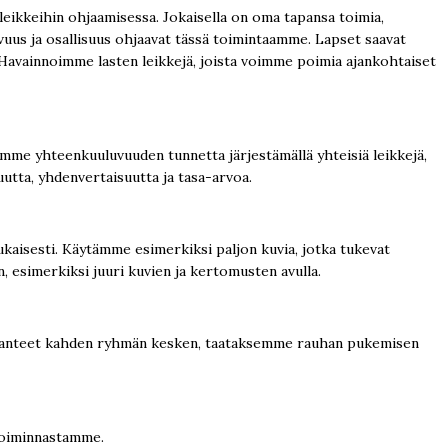
leikkeihin ohjaamisessa. Jokaisella on oma tapansa toimia,
uvuus ja osallisuus ohjaavat tässä toimintaamme. Lapset saavat
. Havainnoimme lasten leikkejä, joista voimme poimia ajankohtaiset
amme yhteenkuuluvuuden tunnetta järjestämällä yhteisiä leikkejä,
utta, yhdenvertaisuutta ja tasa-arvoa.
aisesti. Käytämme esimerkiksi paljon kuvia, jotka tukevat
esimerkiksi juuri kuvien ja kertomusten avulla.
tilanteet kahden ryhmän kesken, taataksemme rauhan pukemisen
toiminnastamme.