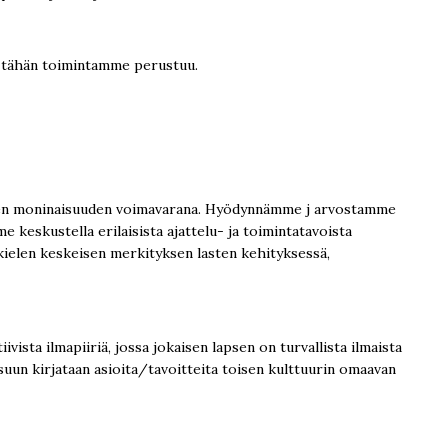
a tähän toimintamme perustuu.
isen moninaisuuden voimavarana. Hyödynnämme j arvostamme
e keskustella erilaisista ajattelu- ja toimintatavoista
 kielen keskeisen merkityksen lasten kehityksessä,
ta ilmapiiriä, jossa jokaisen lapsen on turvallista ilmaista
suun kirjataan asioita/tavoitteita toisen kulttuurin omaavan