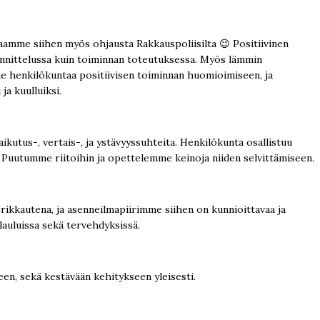
mme siihen myös ohjausta Rakkauspoliisilta 😉 Positiivinen
nittelussa kuin toiminnan toteutuksessa. Myös lämmin
e henkilökuntaa positiivisen toiminnan huomioimiseen, ja
ja kuulluiksi.
utus-, vertais-, ja ystävyyssuhteita. Henkilökunta osallistuu
. Puutumme riitoihin ja opettelemme keinoja niiden selvittämiseen.
ikkautena, ja asenneilmapiirimme siihen on kunnioittavaa ja
lauluissa sekä tervehdyksissä.
en, sekä kestävään kehitykseen yleisesti.