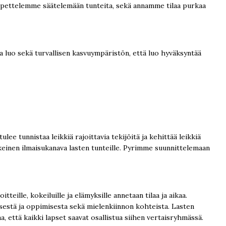
, opettelemme säätelemään tunteita, sekä annamme tilaa purkaa
a luo sekä turvallisen kasvuympäristön, että luo hyväksyntää
ee tunnistaa leikkiä rajoittavia tekijöitä ja kehittää leikkiä
keinen ilmaisukanava lasten tunteille. Pyrimme suunnittelemaan
eille, kokeiluille ja elämyksille annetaan tilaa ja aikaa.
yksestä ja oppimisesta sekä mielenkiinnon kohteista. Lasten
, että kaikki lapset saavat osallistua siihen vertaisryhmässä.