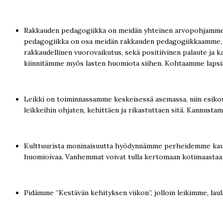
Rakkauden pedagogiikka on meidän yhteinen arvopohjamme, j
pedagogiikka on osa meidän rakkauden pedagogiikkaamme, s
rakkaudellinen vuorovaikutus, sekä positiivinen palaute ja
kiinnitämme myös lasten huomiota siihen. Kohtaamme lapsia lä
Leikki on toiminnassamme keskeisessä asemassa, niin esikoul
leikkeihin ohjaten, kehittäen ja rikastuttaen sitä. Kannust
Kulttuurista moninaisuutta hyödynnämme perheidemme kautta,
huomioivaa. Vanhemmat voivat tulla kertomaan kotimaastaan pä
Pidämme ”Kestävän kehityksen viikon”, jolloin leikimme, lau