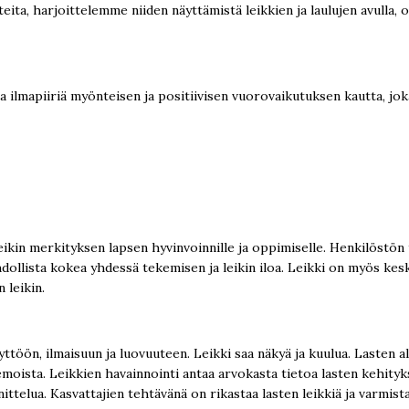
ita, harjoittelemme niiden näyttämistä leikkien ja laulujen avulla
 ilmapiiriä myönteisen ja positiivisen vuorovaikutuksen kautta, jok
kin merkityksen lapsen hyvinvoinnille ja oppimiselle. Henkilöstön tul
dollista kokea yhdessä tekemisen ja leikin iloa. Leikki on myös kes
 leikin.
n, ilmaisuun ja luovuuteen. Leikki saa näkyä ja kuulua. Lasten aloitt
 teemoista. Leikkien havainnointi antaa arvokasta tietoa lasten kehit
telua. Kasvattajien tehtävänä on rikastaa lasten leikkiä ja varmistaa