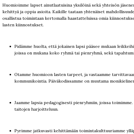
Huomioimme lapset ainutlaatuisina yksilöinä sekä yhteisön jäsenen
kehittyä ja oppia asioita. Kaikille taataan yhtenäiset mahdollisuu
osallistua toimintaan kertomalla haastatteluissa omia kiinnostukse
lasten kiinnostukset.
Pidämme huolta, että jokainen lapsi pääsee mukaan leikkeihi
joissa on mukana koko ryhmä tai pienryhmä, sekä tapahtumia,
Otamme huomioon lasten tarpeet, ja vastaamme tarvittavaan
kommunikointia. Päiväkodissamme on muutama monikielinen p
Jaamme lapsia pedagogisesti pienryhmiin, joissa toimimme
taitojen harjoitteluun.
Pyrimme jatkuvasti kehittämään toimintakulttuuriamme yllä