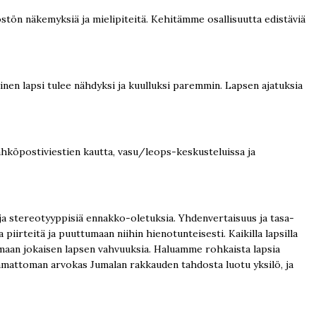
stön näkemyksiä ja mielipiteitä. Kehitämme osallisuutta edistäviä
ainen lapsi tulee nähdyksi ja kuulluksi paremmin. Lapsen ajatuksia
hköpostiviestien kautta, vasu/leops-keskusteluissa ja
a stereotyyppisiä ennakko-oletuksia. Yhdenvertaisuus ja tasa-
irteitä ja puuttumaan niihin hienotunteisesti. Kaikilla lapsilla
tamaan jokaisen lapsen vahvuuksia. Haluamme rohkaista lapsia
taamattoman arvokas Jumalan rakkauden tahdosta luotu yksilö, ja