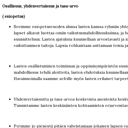
Osallisuus, yhdenvertaisuus ja tasa-arvo
( esiopetus)
Sovimme esiopetusvuoden alussa lasten kanssa ryhmän yhteisi
lapset alkavat luottaa omiin vaikutusmahdollisuuksiinsa, ja h
suunnitteluun. Lasten ajatuksia kuunnellaan arvostavasti ja
vaikuttamisen taitoja. Lapsia rohkaistaan auttamaan toisia 
Lasten osallistuminen toiminnan ja oppimisympäristön suunni
mahdollisuus tehdä aloitteita, lasten ehdotuksia kuunnellaa
Havainnoimalla saamme selville myös lasten erilaiset tarpeet
Yhdenvertaisuutta ja tasa-arvoa koskevista asenteista kesku
Tunnistamme lasten keskinäisten kohtaamisten eriarvoistavi
Pyrimme jo pienestä pitäen vahvistamaan jokaisen lapsen vah